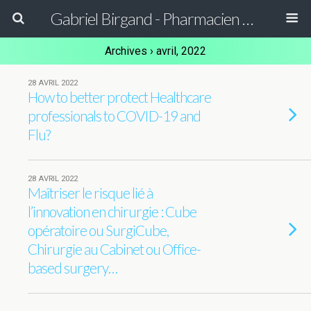
Gabriel Birgand - Pharmacien Hygiéniste - Epidémiologiste
Archives › avril, 2022
28 AVRIL 2022
How to better protect Healthcare
professionals to COVID-19 and
Flu?
28 AVRIL 2022
Maîtriser le risque lié à
l’innovation en chirurgie : Cube
opératoire ou SurgiCube,
Chirurgie au Cabinet ou Office-
based surgery…